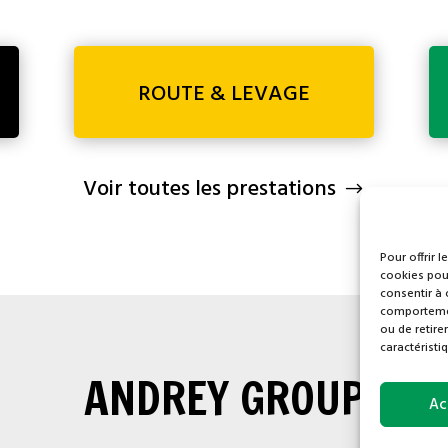
ROUTE & LEVAGE
Voir toutes les prestations
Pour offrir 
cookies pour
consentir à 
comportement
ou de retire
caractéristi
ANDREY
GROUP
Ac